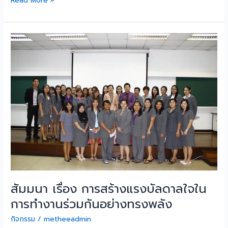
Read More »
สัมมนา
เรื่อง
การ
สร้าง
แรง
บัล
ดาล
ใจ
ใน
การ
ทำงาน
ร่วม
กัน
อย่าง
สัมมนา เรื่อง การสร้างแรงบัลดาลใจใน
ทรง
การทำงานร่วมกันอย่างทรงพลัง
พลัง
กิจกรรม
/
metheeadmin