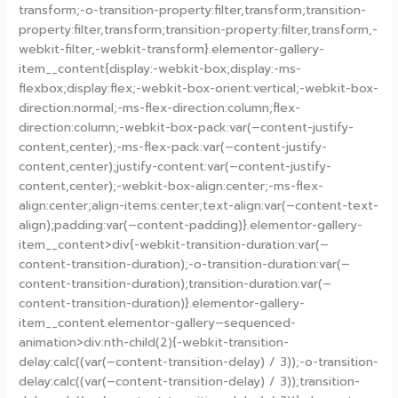
transform;-o-transition-property:filter,transform;transition-
property:filter,transform;transition-property:filter,transform,-
webkit-filter,-webkit-transform}.elementor-gallery-
item__content{display:-webkit-box;display:-ms-
flexbox;display:flex;-webkit-box-orient:vertical;-webkit-box-
direction:normal;-ms-flex-direction:column;flex-
direction:column;-webkit-box-pack:var(–content-justify-
content,center);-ms-flex-pack:var(–content-justify-
content,center);justify-content:var(–content-justify-
content,center);-webkit-box-align:center;-ms-flex-
align:center;align-items:center;text-align:var(–content-text-
align);padding:var(–content-padding)}.elementor-gallery-
item__content>div{-webkit-transition-duration:var(–
content-transition-duration);-o-transition-duration:var(–
content-transition-duration);transition-duration:var(–
content-transition-duration)}.elementor-gallery-
item__content.elementor-gallery–sequenced-
animation>div:nth-child(2){-webkit-transition-
delay:calc((var(–content-transition-delay) / 3));-o-transition-
delay:calc((var(–content-transition-delay) / 3));transition-