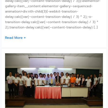
delay:calc((var(–content-transition-delay) / 3))}.elementor-
gallery-item__content.elementor-gallery–sequenced-
animation>div:nth-child(3){-webkit-transition-
delay:calc((var(–content-transition-delay) / 3) * 2);-o-
transition-delay:calc((var(–content-transition-delay) / 3) *
2);transition-delay:calc((var(–content-transition-delay) […]
Read More »
การ
เสวนา
เรื่อง
การ
เข้า
สู่
ตำแหน่ง
ทาง
วิชาการ
: