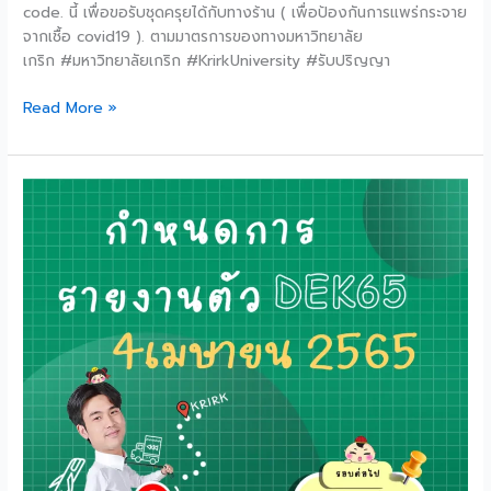
code. นี้ เพื่อขอรับชุดครุยได้กับทางร้าน ( เพื่อป้องกันการแพร่กระจาย
จากเชื้อ covid19 ). ตามมาตรการของทางมหาวิทยาลัย
เกริก #มหาวิทยาลัยเกริก #KrirkUniversity #รับปริญญา
Read More »
รายงาน
ตัว
#DEK65
#DEKKRIRK
รอบ
2