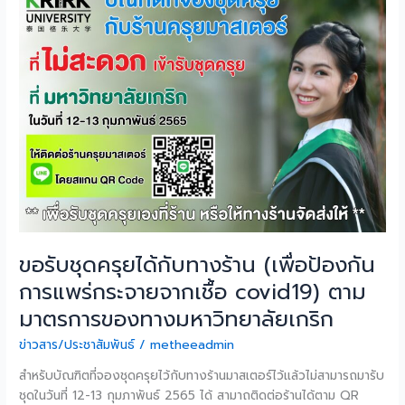
ชุด
ครุย
ได้
กับ
ทาง
ร้าน
(เพื่อ
ป้องกัน
การ
แพร่
กระจาย
จาก
เชื้อ
ขอรับชุดครุยได้กับทางร้าน (เพื่อป้องกัน
covid19)
ตาม
การแพร่กระจายจากเชื้อ covid19) ตาม
มาตรการ
มาตรการของทางมหาวิทยาลัยเกริก
ของ
ทาง
ข่าวสาร/ประชาสัมพันธ์
/
metheeadmin
มหาวิทยาลัย
สำหรับบัณฑิตที่จองชุดครุยไว้กับทางร้านมาสเตอร์ไว้แล้วไม่สามารถมารับ
เกริก
ชุดในวันที่ 12-13 กุมภาพันธ์ 2565 ได้ สามาถติดต่อร้านได้ตาม QR