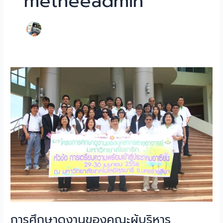
metheeadmin
การ
ศึกษา
ดู
งาน
ของ
คณะ
ผู้
บริหาร
มหาวิทยาลัย
เกริก
เรื่อง
การเต
รี
ยม
การศึกษาดูงานของคณะผู้บริหาร