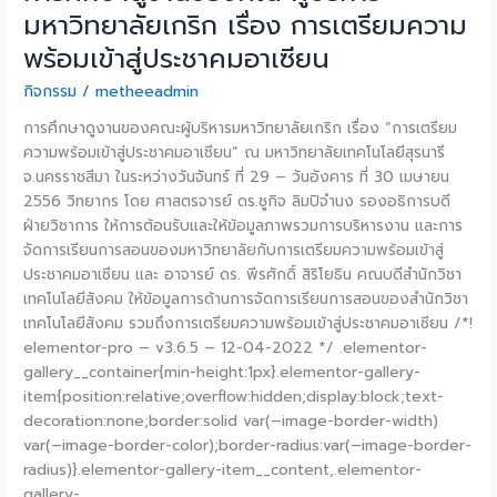
ความ
มหาวิทยาลัยเกริก เรื่อง การเตรียมความ
พร้อม
พร้อมเข้าสู่ประชาคมอาเซียน
เข้า
สู่
กิจกรรม
/
metheeadmin
ประชาคม
อาเซียน
การศึกษาดูงานของคณะผู้บริหารมหาวิทยาลัยเกริก เรื่อง “การเตรียม
ความพร้อมเข้าสู่ประชาคมอาเซียน” ณ มหาวิทยาลัยเทคโนโลยีสุรนารี
จ.นครราชสีมา ในระหว่างวันจันทร์ ที่ 29 – วันอังคาร ที่ 30 เมษายน
2556 วิทยากร โดย ศาสตรจารย์ ดร.ชูกิจ ลิมปิจำนง รองอธิการบดี
ฝ่ายวิชาการ ให้การต้อนรับและให้ข้อมูลภาพรวมการบริหารงาน และการ
จัดการเรียนการสอนของมหาวิทยาลัยกับการเตรียมความพร้อมเข้าสู่
ประชาคมอาเซียน และ อาจารย์ ดร. พีรศักดิ์ สิริโยธิน คณบดีสำนักวิชา
เทคโนโลยีสังคม ให้ข้อมูลการด้านการจัดการเรียนการสอนของสำนักวิชา
เทคโนโลยีสังคม รวมถึงการเตรียมความพร้อมเข้าสู่ประชาคมอาเซียน /*!
elementor-pro – v3.6.5 – 12-04-2022 */ .elementor-
gallery__container{min-height:1px}.elementor-gallery-
item{position:relative;overflow:hidden;display:block;text-
decoration:none;border:solid var(–image-border-width)
var(–image-border-color);border-radius:var(–image-border-
radius)}.elementor-gallery-item__content,.elementor-
gallery-