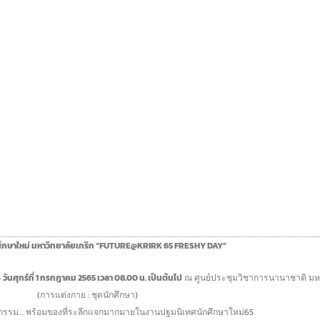
ึกษาใหม่ มหาวิทยาลัยเกริก “FUTURE@KRIRK 65 FRESHY DAY”
5
วันศุกร์ที่ 1 กรกฎาคม 2565 เวลา 08.00 น. เป็นต้นไป
ณ ศูนย์ประชุมวิชาการนานาชาติ มหา
(การแต่งกาย : ชุดนักศึกษา)
ิจกรรม… พร้อมของที่ระลึกแจกมากมายในงานปฐมนิเทศนักศึกษาใหม่65