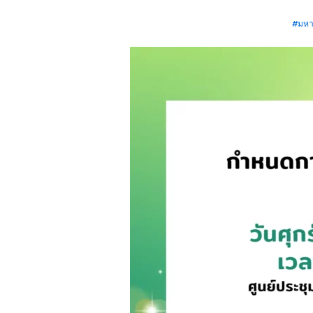
#มหาว