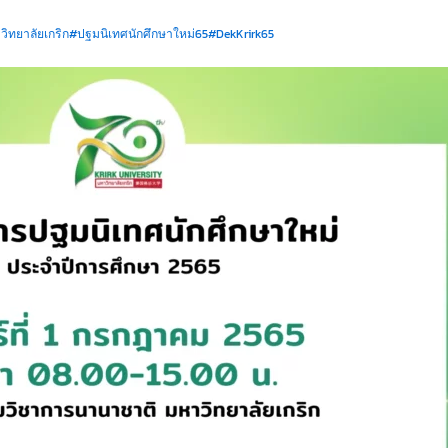
ิทยาลัยเกริก
#ปฐมนิเทศนักศึกษาใหม่65
#DekKrirk65