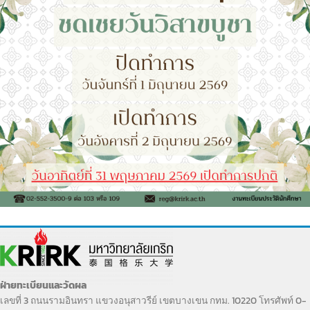
ฝ่ายทะเบียนและวัดผล
เลขที่ 3 ถนนรามอินทรา แขวงอนุสาวรีย์ เขตบางเขน กทม. 10220 โทรศัพท์ 0-