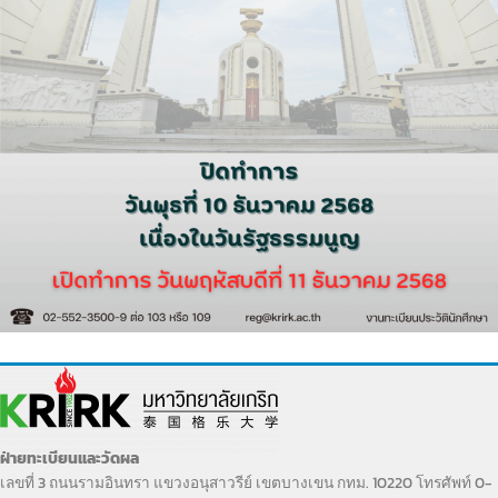
ฝ่ายทะเบียนและวัดผล
เลขที่ 3 ถนนรามอินทรา แขวงอนุสาวรีย์ เขตบางเขน กทม. 10220 โทรศัพท์ 0-