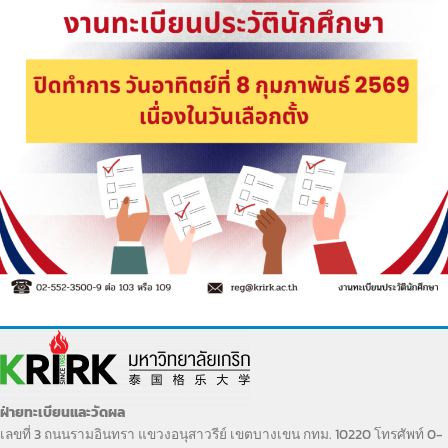
ฝ่ายทะเบียนและวัดผล
เลขที่ 3 ถนนรามอินทรา แขวงอนุสาวรีย์ เขตบางเขน กทม. 10220 โทรศัพท์ 0-