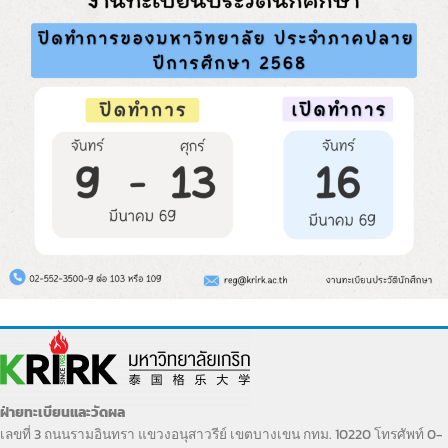
ฝ่ายทะเบียนและวัดผล
เลขที่ 3 ถนนรามอินทรา แขวงอนุสาวรีย์ เขตบางเขน กทม. 10220 โทรศัพท์ 0-