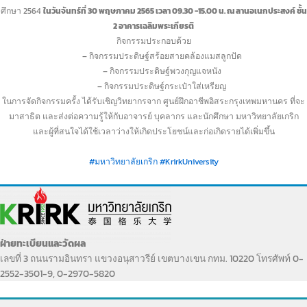
ศึกษา 2564
ในวันจันทร์ที่ 30 พฤษภาคม 2565 เวลา 09.30 -15.00 น. ณ ลานอเนกประสงค์ ชั้น
2 อาคารเฉลิมพระเกียรติ
กิจกรรมประกอบด้วย
– กิจกรรมประดิษฐ์สร้อยสายคล้องแมสลูกปัด
– กิจกรรมประดิษฐ์พวงกุญแจหนัง
– กิจกรรมประดิษฐ์กระเป๋าใส่เหรียญ
ในการจัดกิจกรรมครั้ง ได้รับเชิญวิทยากรจาก ศูนย์ฝึกอาชีพอิสระกรุงเทพมหานคร ที่จะ
มาสาธิต และส่งต่อความรู้ให้กับอาจารย์ บุคลากร และนักศึกษา มหาวิทยาลัยเกริก
และผู้ที่สนใจได้ใช้เวลาว่างให้เกิดประโยชน์และก่อเกิดรายได้เพิ่มขึ้น
#มหาวิทยาลัยเกริก
#KrirkUniversity
ฝ่ายทะเบียนและวัดผล
เลขที่ 3 ถนนรามอินทรา แขวงอนุสาวรีย์ เขตบางเขน กทม. 10220 โทรศัพท์ 0-
2552-3501-9, 0-2970-5820